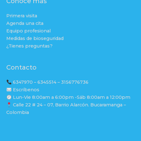
Conoce más
Primera visita
Agenda una cita
Equipo profesional
Medidas de bioseguridad
¿Tienes preguntas?
Contacto
6347970 – 6345514 – 3156776736
Escríbenos
Lun-Vie 8:00am a 6:00pm -Sáb 8:00am a 12:00pm
Calle 22 # 24 – 07, Barrio Alarcón. Bucaramanga –
Colombia