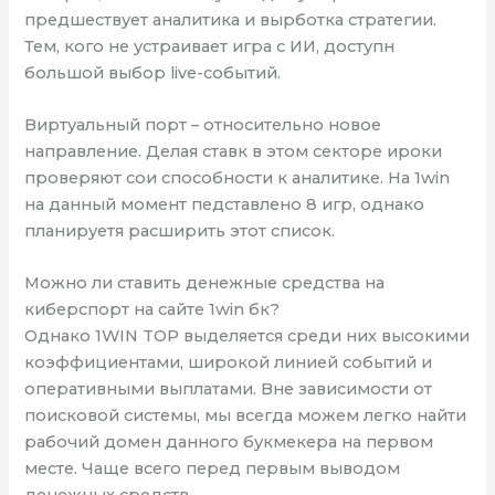
предшествует аналитика и вырботка стратегии.
Тем, кого не устраивает игра с ИИ, доступн
большой выбор live-событий.
Виртуальный порт – относительно новое
направление. Делая ставк в этом секторе ироки
проверяют сои способности к аналитике. На 1win
на данный момент педставлено 8 игр, однако
планируетя расширить этот список.
Можно ли ставить денежные средства на
киберспорт на сайте 1win бк?
Однако 1WIN TOP выделяется среди них высокими
коэффициентами, широкой линией событий и
оперативными выплатами. Вне зависимости от
поисковой системы, мы всегда можем легко найти
рабочий домен данного букмекера на первом
месте. Чаще всего перед первым выводом