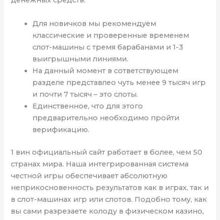
денежных средств.
Для новичков мы рекомендуем
классические и проверенные временем
слот-машины с тремя барабанами и 1-3
выигрышными линиями.
На данный момент в сответствующем
разделе представлео чуть менее 9 тысяч игр
и почти 7 тысяч – это слоты.
Единственное, что для этого
предварительно необходимо пройти
верификацию.
1 вин официальный сайт работает в более, чем 50
странах мира. Наша интегрированная система
честной игры обеспечивает абсолютную
неприкосновенность результатов как в играх, так и
в слот-машинах игр или слотов. Подобно тому, как
вы сами разрезаете колоду в физическом казино,