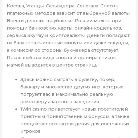
Косова, Уганды, Сальвадора, Сенегала. Список
платежных методов зависит от выбранной валюты.
Внести депозит в рублях из России можно при
помощи банковских карты, онлайн-кошельков,
сервиса SkyPay и криптовалюты. Деньги попадают
на баланс за считанные минуты или даже секунды,
а комиссия со стороны букмекера отсутствует.
После выбора вида спорта и турнира список
матчей выводится в центре страницы.
Здесь можно сыграть в рулетку, покер,
баккару и множество других игр, которые
погрузят вас в максимально реальную
атмосферу азартного заведения.
1Win casino приветствует новых посетителей
приятным приветственным бонусом, а также
предлагает вознаграждения для постоянных
игроков.