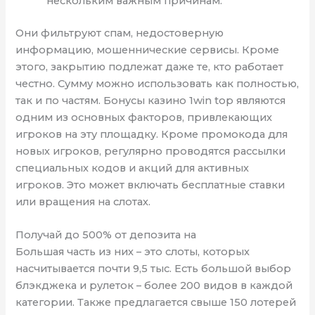
нескольким важным причинам.
Они фильтруют спам, недостоверную
информацию, мошеннические сервисы. Кроме
этого, закрытию подлежат даже те, кто работает
честно. Сумму можно использовать как полностью,
так и по частям. Бонусы казино 1win top являются
одним из основных факторов, привлекающих
игроков на эту площадку. Кроме промокода для
новых игроков, регулярно проводятся рассылки
специальных кодов и акций для активных
игроков. Это может включать бесплатные ставки
или вращения на слотах.
Получай до 500% от депозита на
Большая часть из них – это слоты, которых
насчитывается почти 9,5 тыс. Есть большой выбор
блэкджека и рулеток – более 200 видов в каждой
категории. Также предлагается свыше 150 лотерей