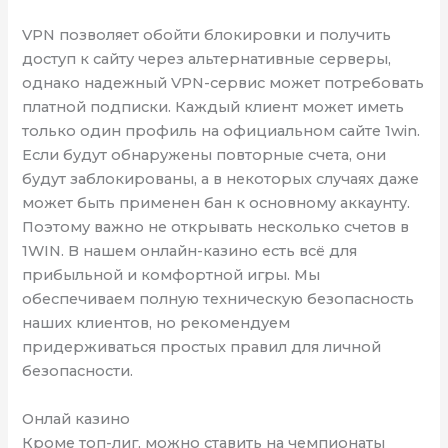
VPN позволяет обойти блокировки и получить
доступ к сайту через альтернативные серверы,
однако надежный VPN-сервис может потребовать
платной подписки. Каждый клиент может иметь
только один профиль на официальном сайте 1win.
Если будут обнаружены повторные счета, они
будут заблокированы, а в некоторых случаях даже
может быть применен бан к основному аккаунту.
Поэтому важно не открывать несколько счетов в
1WIN. В нашем онлайн-казино есть всё для
прибыльной и комфортной игры. Мы
обеспечиваем полную техническую безопасность
наших клиентов, но рекомендуем
придерживаться простых правил для личной
безопасности.
Онлай казино
Кроме топ-лиг, можно ставить на чемпионаты