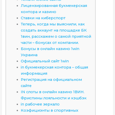
Лицензированная букмекерская
контора и казино
Ставки на киберспорт
Теперь, когда мы выяснили, как
создать аккаунт на площадке БК
1вин, расскажем о самой приятной
части – бонусах от компании.
Бонусы в онлайн казино 1win
Украина
Официальный сайт 1win
in букмекерская контора – общая
информация
Регистрация на официальном
сайте
IN слоты в онлайн казино 1ВИН.
Фриспины лояльности и кэшбэк
in рабочее зеркало
Коэфициэнты в спортивных