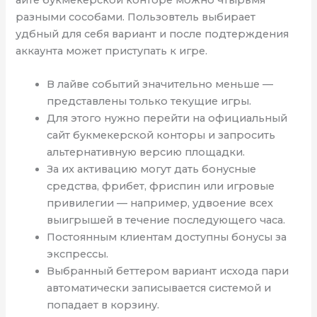
разными сособами. Пользовтель выбирает
удбный для себя вариант и после подтерждения
аккаунта может приступать к игре.
В лайве событий значительно меньше —
представлены только текущие игры.
Для этого нужно перейти на официальный
сайт букмекерской конторы и запросить
альтернативную версию площадки.
За их активацию могут дать бонусные
средства, фрибет, фриспин или игровые
привилегии — например, удвоение всех
выигрышей в течение последующего часа.
Постоянным клиентам доступны бонусы за
экспрессы.
Выбранный беттером вариант исхода пари
автоматически записывается системой и
попадает в корзину.