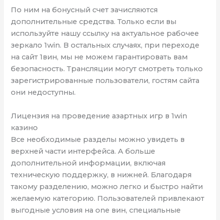
По ним на бонусный счет зачисляются
дополнительные средства. Только если вы
используйте нашу ссылку на актуальное рабочее
зеркало 1win. В остальных случаях, при переходе
на сайт 1вин, мы не можем гарантировать вам
безопасность. Трансляции могут смотреть только
зарегистрированные пользователи, гостям сайта
они недоступны.
Лицензия на проведение азартных игр в 1win
казино
Все необходимые разделы можно увидеть в
верхней части интерфейса. А больше
дополнительной информации, включая
техническую поддержку, в нижней. Благодаря
такому разделению, можно легко и быстро найти
желаемую категорию. Пользователей привлекают
выгодные условия на one вин, специальные