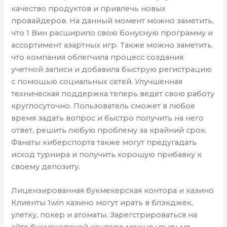
качество продуктов и привлечь новых
провайдеров. На данный момент можно заметить,
что 1 Вин расширило свою бонусную программу и
ассортимент азартных игр. Также можно заметить,
что компания облегчила процесс создания
учетной записи и добавила быструю регистрацию
с помощью социальных сетей. Улучшенная
техническая поддержка теперь ведет свою работу
круглосуточно. Пользователь сможет в любое
время задать вопрос и быстро получить на него
ответ, решить любую проблему за крайний срок.
Фанаты киберспорта также могут предугадать
исход турнира и получить хорошую прибавку к
своему депозиту.
Лицензированная букмекерская контора и казино
Клиенты 1win казино могут ирать в блэкджек,
улетку, покер и атоматы. Зарегстрироваться на
айте букмекерской конторе можно чтырьмя