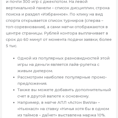
и почти 300 игр с джекпотом. На левой
вертикальной панели – список дисциплин, строка
поиска и раздел «Избранное». По клику на вид
спорта открывается список турниров (сперва –
топ-соревнования), а сами матчи отображаются в
центре страницы. Рублей контора выплачивает в
срок до 60 минут от момента подачи заявки, более
5 тыс.
Одной из популярных разновидностей этой
игры на деньги является лайв-рулетка с
живым дилером.
Рассмотрим наиболее популярные промо-
предложения.
Также вы можете добавить дополнительный
счет в другой валюте к основному.
Например, в матче АПЛ «Астон Вилла» –
«Ньюкасл» на ставку «Ничья хотя бы в одном
из таймов – да/нет» выставлена маржа 10%.