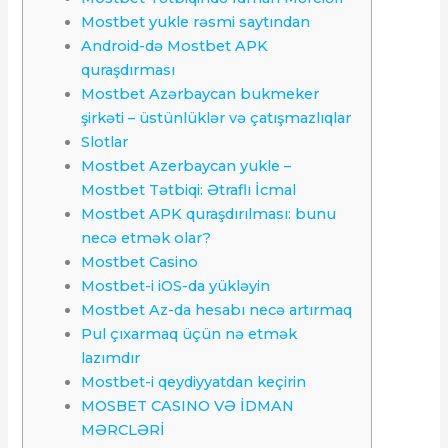
Mostbet yukle rəsmi saytından
Android-də Mostbet APK
quraşdırması
Mostbet Azərbaycan bukmeker
şirkəti – üstünlüklər və çatışmazlıqlar
Slotlar
Mostbet Azerbaycan yukle –
Mostbet Tətbiqi: Ətraflı İcmal
Mostbet APK quraşdırılması: bunu
necə etmək olar?
Mostbet Casino
Mostbet-i iOS-da yükləyin
Mostbet Az-da hesabı necə artırmaq
Pul çıxarmaq üçün nə etmək
lazımdır
Mostbet-i qeydiyyatdan keçirin
MOSBET CASINO VƏ İDMAN
MƏRCLƏRİ