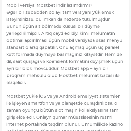
Mobil versiya: Mostbet indir lazımdırmı?
Əgər bir səbəbdən dolayı tam versiyanı yükləmək
istəyirsinizsə, bu imkan da nəzərdə tutulmuşdur.
Bunun üçün alt bölmədə xüsusi bir düymə
yerləşdirilmişdir. Artıq qeyd edildiyi kimi, məlumatın
optimallaşdırılması üçün mobil versiyada əsas menyu
standart olaraq qapatılır. Onu açmaq üçün üç paralel
xətt formada düyməyə basmağınız kifayətdir. Həm də
dil, saat qurşağı və koefisient formatını dəyişmək üçün
ayrı bir blok mövcuddur. Mostbet app – ayrı bir
proqram məhsulu olub Mostbet məlumat bazası ilə
əlaqəlidir.
Mostbet yukle iOS və ya Android əməliyyat sistemləri
ilə işləyən smartfon və ya planşetdə quraşdırılıbsa, o
zaman oyunçu bütün slot maşın kolleksiyasına tam
giriş əldə edir. Onlayn qumar müəssisəsinin rəsmi
internet portalında təqdim olunur. Ümumilikdə kazino