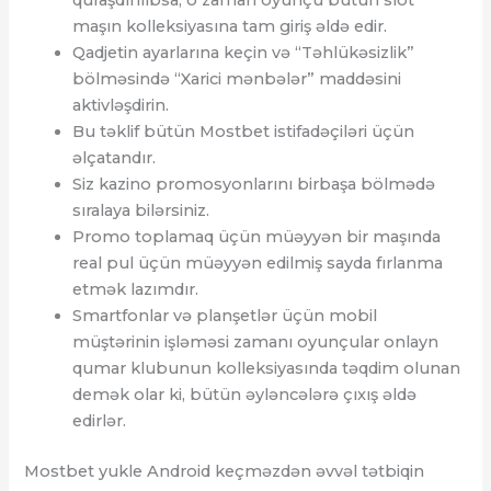
maşın kolleksiyasına tam giriş əldə edir.
Qadjetin ayarlarına keçin və “Təhlükəsizlik”
bölməsində “Xarici mənbələr” maddəsini
aktivləşdirin.
Bu təklif bütün Mostbet istifadəçiləri üçün
əlçatandır.
Siz kazino promosyonlarını birbaşa bölmədə
sıralaya bilərsiniz.
Promo toplamaq üçün müəyyən bir maşında
real pul üçün müəyyən edilmiş sayda fırlanma
etmək lazımdır.
Smartfonlar və planşetlər üçün mobil
müştərinin işləməsi zamanı oyunçular onlayn
qumar klubunun kolleksiyasında təqdim olunan
demək olar ki, bütün əyləncələrə çıxış əldə
edirlər.
Mostbet yukle Android keçməzdən əvvəl tətbiqin