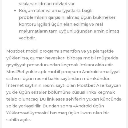
sıralanan idman növləri var.
Köçürmələr və əməliyyatlarla bağlı
problemlərin qarşısını almaq üçün bukmeker
kontoru işçiləri üçün elan edilmiş və real
məlumatların tam uyğunluğundan əmin olmaq
vacibdir.
Mostbet mobil proqramı smartfon və ya planşetdə
yüklənirsə, qumar həvəskarı birbaşa mobil müştəridə
qeydiyyat prosedurundan keçmək imkanı əldə edir.
MostBet yukle apk mobil proqramı Android əməliyyat
sistemi üçün rəsmi bahis saytından mümkündür.
İnternet saytının rəsmi saytı olan Mostbet Azerbaycan
yukle üçün ərizələr bölümünə xüsusi linkə keçmək
tələb olunacaq. Bu link əsas səhifənin yuxarı küncündə
solda yerləşdirilir. Bundan sonra «Android üçün
Yükləmə»düyməsini basmaq üçün lazım olan bir
səhifə açılır.