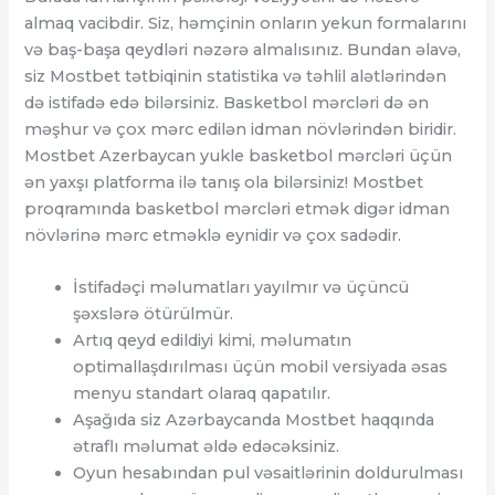
almaq vacibdir. Siz, həmçinin onların yekun formalarını
və baş-başa qeydləri nəzərə almalısınız. Bundan əlavə,
siz Mostbet tətbiqinin statistika və təhlil alətlərindən
də istifadə edə bilərsiniz. Basketbol mərcləri də ən
məşhur və çox mərc edilən idman növlərindən biridir.
Mostbet Azerbaycan yukle basketbol mərcləri üçün
ən yaxşı platforma ilə tanış ola bilərsiniz! Mostbet
proqramında basketbol mərcləri etmək digər idman
növlərinə mərc etməklə eynidir və çox sadədir.
İstifadəçi məlumatları yayılmır və üçüncü
şəxslərə ötürülmür.
Artıq qeyd edildiyi kimi, məlumatın
optimallaşdırılması üçün mobil versiyada əsas
menyu standart olaraq qapatılır.
Aşağıda siz Azərbaycanda Mostbet haqqında
ətraflı məlumat əldə edəcəksiniz.
Oyun hesabından pul vəsaitlərinin doldurulması