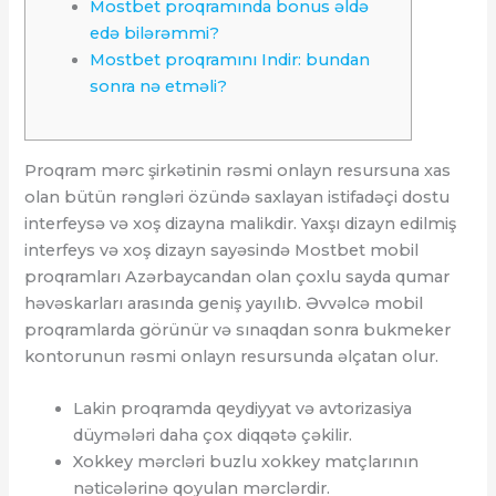
Mostbet proqramında bonus əldə
edə bilərəmmi?
Mostbet proqramını Indir: bundan
sonra nə etməli?
Proqram mərc şirkətinin rəsmi onlayn resursuna xas
olan bütün rəngləri özündə saxlayan istifadəçi dostu
interfeysə və xoş dizayna malikdir. Yaxşı dizayn edilmiş
interfeys və xoş dizayn sayəsində Mostbet mobil
proqramları Azərbaycandan olan çoxlu sayda qumar
həvəskarları arasında geniş yayılıb. Əvvəlcə mobil
proqramlarda görünür və sınaqdan sonra bukmeker
kontorunun rəsmi onlayn resursunda əlçatan olur.
Lakin proqramda qeydiyyat və avtorizasiya
düymələri daha çox diqqətə çəkilir.
Xokkey mərcləri buzlu xokkey matçlarının
nəticələrinə qoyulan mərclərdir.