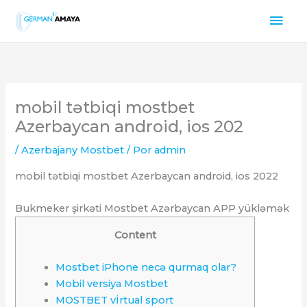
Ir
Men
al
contenido
prin
mobil tətbiqi mostbet
Azerbayсan android, ios 202
/
Azerbajany Mostbet
/ Por
admin
mobil tətbiqi mostbet Azerbayсan android, ios 2022
Bukmeker şirkəti Mostbet Azərbaycan APP yükləmək
Content
Mostbet iPhone necə qurmaq olar?
Mobil versiya Mostbet
MOSTBET vİrtual sport