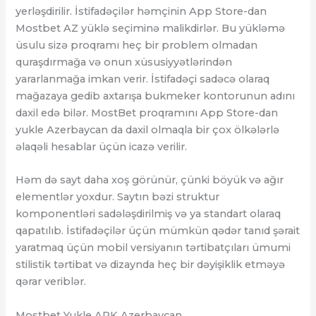
yerləşdirilir. İstifadəçilər həmçinin App Store-dan
Mostbet AZ yüklə seçiminə malikdirlər. Bu yükləmə
üsulu sizə proqramı heç bir problem olmadan
quraşdırmağa və onun xüsusiyyətlərindən
yararlanmağa imkan verir. İstifadəçi sadəcə olaraq
mağazaya gedib axtarışa bukmeker kontorunun adını
daxil edə bilər. MostBet proqramını App Store-dan
yukle Azerbaycan da daxil olmaqla bir çox ölkələrlə
əlaqəli hesablar üçün icazə verilir.
Həm də sayt daha xoş görünür, çünki böyük və ağır
elementlər yoxdur. Saytın bəzi struktur
komponentləri sadələşdirilmiş və ya standart olaraq
qapatılıb. İstifadəçilər üçün mümkün qədər tanıd şərait
yaratmaq üçün mobil versiyanın tərtibatçıları ümumi
stilistik tərtibat və dizaynda heç bir dəyişiklik etməyə
qərar veriblər.
Mostbet Yukle APK Azerbaycan