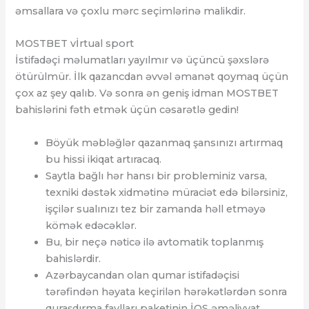
əmsallara və çoxlu mərc seçimlərinə malikdir.
MOSTBET vİrtual sport
İstifadəçi məlumatları yayılmır və üçüncü şəxslərə
ötürülmür. İlk qazancdan əvvəl əmanət qoymaq üçün
çox az şey qalıb. Və sonra ən geniş idman MOSTBET
bahislərini fəth etmək üçün cəsarətlə gedin!
Böyük məbləğlər qazanmaq şansınızı artırmaq
bu hissi ikiqat artıracaq.
Saytla bağlı hər hansı bir probleminiz varsa,
texniki dəstək xidmətinə müraciət edə bilərsiniz,
işçilər sualınızı tez bir zamanda həll etməyə
kömək edəcəklər.
Bu, bir neçə nəticə ilə avtomatik toplanmış
bahislərdir.
Azərbaycandan olan qumar istifadəçisi
tərəfindən həyata keçirilən hərəkətlərdən sonra
quraşdırma faylları paketinin İOS əməliyyat