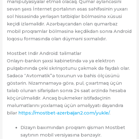
manipulyasiyalar etməli olacaq. Qumar əyləncəsini
sevən şəxs İnternet portalının əsas səhifəsinin yuxarı
sol hissəsində yerləşən tətbiqlər bölməsinə xüsusi
keçidi izləməlidir. Azərbaycandan olan qumarbaz
mobil proqramlar bölməsinə keçdikdən sonra Android
loqosu formasında olan düyməni sıxmalıdır.
Mostbet Indir Android: təlimatlar
Onlayn-bankın şəxsi kabinetində və ya elektron
pulqabınında çeki skrinşotunu çəkmək də faydalı olar.
Sadəcə “Avtomatik”ə toxunun və bahis ölçüsünü
göstərin. Nizamnaməyə görə, pul, çıxartmaq üçün
tələb olunan sifarişdən sonra 24 saat ərzində hesaba
köçürülməlidir. Ancaq bukmeker istifadəçinin
məlumatlarını yoxlamaq üçün əməliyyatı dayandıra
bilər
https://mostbet-azerbaijan2.com/yukle/
.
Dizayn baxımından proqram qismən Mostbet
saytının mobil versiyasına bənzəyir.