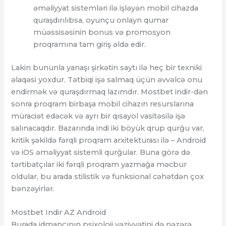
əməliyyat sistemləri ilə işləyən mobil cihazda
quraşdırılıbsa, oyunçu onlayn qumar
müəssisəsinin bonus və promosyon
proqramına tam giriş əldə edir.
Lakin bununla yanaşı şirkətin saytı ilə heç bir texniki
əlaqəsi yoxdur. Tətbiqi işə salmaq üçün əvvəlcə onu
endirmək və quraşdırmaq lazımdır. Mostbet indir-dən
sonra proqram birbaşa mobil cihazın resurslarına
müraciət edəcək və ayrı bir qısayol vasitəsilə işə
salınacaqdır. Bazarında indi iki böyük qrup qurğu var,
kritik şəkildə fərqli proqram arxitekturası ilə – Android
və iOS əməliyyat sistemli qurğular. Buna görə də
tərtibatçılar iki fərqli proqram yazmağa məcbur
oldular, bu arada stilistik və funksional cəhətdən çox
bənzəyirlər.
Mostbet Indir AZ Android
Burada idmançının psixoloji vəziyyətini də nəzərə