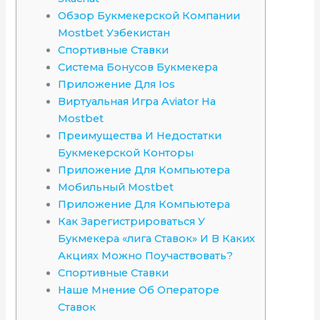
Обзор Букмекерской Компании
Mostbet Узбекистан
Спортивные Ставки
Система Бонусов Букмекера
Приложение Для Ios
Виртуальная Игра Aviator На
Mostbet
Преимущества И Недостатки
Букмекерской Конторы
Приложение Для Компьютера
Мобильный Mostbet
Приложение Для Компьютера
Как Зарегистрироваться У
Букмекера «лига Ставок» И В Каких
Акциях Можно Поучаствовать?
Спортивные Ставки
Наше Мнение Об Операторе
Ставок