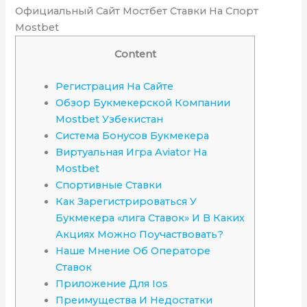
Официальный Сайт Мостбет Ставки На Спорт
Mostbet
Content
Регистрация На Сайте
Обзор Букмекерской Компании
Mostbet Узбекистан
Система Бонусов Букмекера
Виртуальная Игра Aviator На
Mostbet
Спортивные Ставки
Как Зарегистрироваться У
Букмекера «лига Ставок» И В Каких
Акциях Можно Поучаствовать?
Наше Мнение Об Операторе
Ставок
Приложение Для Ios
Преимущества И Недостатки