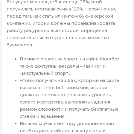
бонусу компания добавит еще 25%, чтоб
получилась итоговая сумма 125%. Несомненно,
перед тем, как стать клиентом букмекерской
компании, игроки должны проанализировать
работу ресурса со всех сторон, определив
положительные и отрицательные моменты
букмекера.
Помимо ставок на спорт, на сайте Мостбет
также доступны разделы «Казино» и
«Виртуальный спорт».
Чтобы получать кэшбэк, который на сайте
называют «mosbet-коинами», игроки
должны постоянно повышать уровень
своего мастерства, выполнять задания
разной сложности и получать бесплатные
ставки и вращения.
Во всех случаях беттору дополнительно
необходимо выбрать валюту счета и