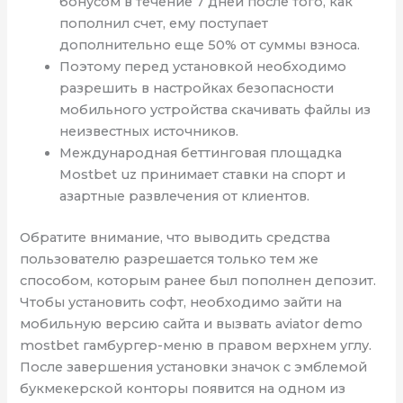
бонусом в течение 7 дней после того, как
пополнил счет, ему поступает
дополнительно еще 50% от суммы взноса.
Поэтому перед установкой необходимо
разрешить в настройках безопасности
мобильного устройства скачивать файлы из
неизвестных источников.
Международная беттинговая площадка
Mostbet uz принимает ставки на спорт и
азартные развлечения от клиентов.
Обратите внимание, что выводить средства
пользователю разрешается только тем же
способом, которым ранее был пополнен депозит.
Чтобы установить софт, необходимо зайти на
мобильную версию сайта и вызвать aviator demo
mostbet гамбургер-меню в правом верхнем углу.
После завершения установки значок с эмблемой
букмекерской конторы появится на одном из