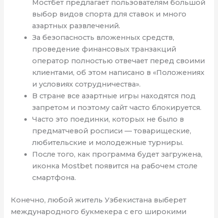
Мостбет предлагает пользователям большой
выбор видов спорта для ставок и много
азартных развлечений.
За безопасность вложенных средств,
проведение финансовых транзакций
оператор полностью отвечает перед своими
клиентами, об этом написано в «Положениях
и условиях сотрудничества».
В стране все азартные игры находятся под
запретом и поэтому сайт часто блокируется.
Часто это поединки, которых не было в
предматчевой росписи — товарищеские,
любительские и молодежные турниры.
После того, как программа будет загружена,
иконка Mostbet появится на рабочем столе
смартфона.
Конечно, любой житель Узбекистана выберет
международного букмекера с его широкими