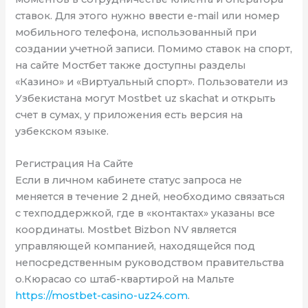
ставок. Для этого нужно ввести e-mail или номер
мобильного телефона, использованный при
создании учетной записи. Помимо ставок на спорт,
на сайте Мостбет также доступны разделы
«Казино» и «Виртуальный спорт». Пользователи из
Узбекистана могут Mostbet uz skachat и открыть
счет в сумах, у приложения есть версия на
узбекском языке.
Регистрация На Сайте
Если в личном кабинете статус запроса не
меняется в течение 2 дней, необходимо связаться
с техподдержкой, где в «контактах» указаны все
координаты. Mostbet Bizbon NV является
управляющей компанией, находящейся под
непосредственным руководством правительства
о.Кюрасао со штаб-квартирой на Мальте
https://mostbet-casino-uz24.com
.