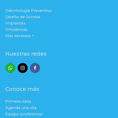
Odontología Preventiva
Diseño de Sonrisa
Implantes
Ortodoncia
Más servicios +
Nuestras redes
Conoce más
Primera visita
Agenda una cita
Equipo profesional