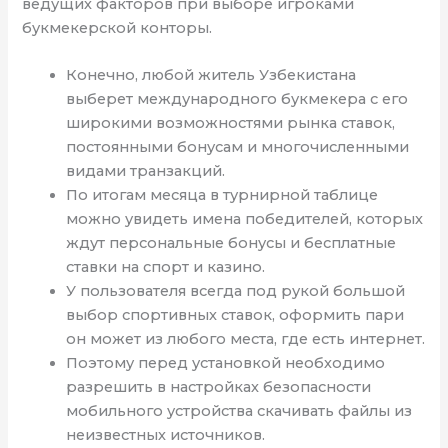
ведущих факторов при выборе игроками
букмекерской конторы.
Конечно, любой житель Узбекистана
выберет международного букмекера с его
широкими возможностями рынка ставок,
постоянными бонусам и многочисленными
видами транзакций.
По итогам месяца в турнирной таблице
можно увидеть имена победителей, которых
ждут персональные бонусы и бесплатные
ставки на спорт и казино.
У пользователя всегда под рукой большой
выбор спортивных ставок, оформить пари
он может из любого места, где есть интернет.
Поэтому перед установкой необходимо
разрешить в настройках безопасности
мобильного устройства скачивать файлы из
неизвестных источников.