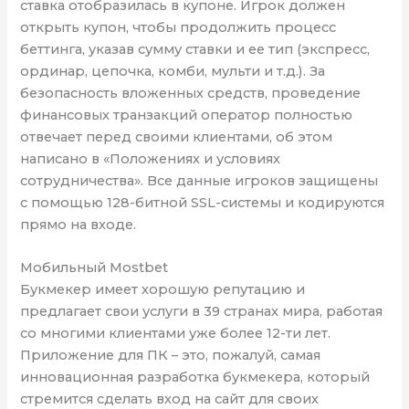
ставка отобразилась в купоне. Игрок должен
открыть купон, чтобы продолжить процесс
беттинга, указав сумму ставки и ее тип (экспресс,
ординар, цепочка, комби, мульти и т.д.). За
безопасность вложенных средств, проведение
финансовых транзакций оператор полностью
отвечает перед своими клиентами, об этом
написано в «Положениях и условиях
сотрудничества». Все данные игроков защищены
с помощью 128-битной SSL-системы и кодируются
прямо на входе.
Мобильный Mostbet
Букмекер имеет хорошую репутацию и
предлагает свои услуги в 39 странах мира, работая
со многими клиентами уже более 12-ти лет.
Приложение для ПК – это, пожалуй, самая
инновационная разработка букмекера, который
стремится сделать вход на сайт для своих