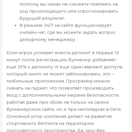
поэтому вы никак не сможете повлиять на
ход происходящего или спрогнозировать
будущий результат.
В режиме 24/7 на сайте функционирует
онлайн-чат, где вы можете задать вопрос
дежурному менеджеру.
Если игрок успевает внести депозит в первые 15
минут после регистрации, букмекер добавляет
еще 25% к депозиту. И еще один вариант доступа,
который никто не может заблокировать, это –
мобильные приложения. Программу можно
скачать на гаджет, что позволяет производить
вход с дополнительными мерами безопасности,
работая даже при сбоях не только на самом
букмекерском сайте, но и при неполадках в Сети.
Основной упор компания делает на развитие
спортивного беттинга на территории
постсоветского пространства. Да, кеш-бек