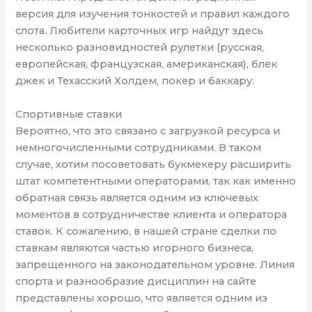
версия для изучения тонкостей и правил каждого
слота. Любители карточных игр найдут здесь
несколько разновидностей рулетки (русская,
европейская, французская, американская), блек
джек и Техасский Холдем, покер и баккару.
Спортивные ставки
Вероятно, что это связано с загрузкой ресурса и
немногочисленными сотрудниками. В таком
случае, хотим посоветовать букмекеру расширить
штат компетентными операторами, так как именно
обратная связь является одним из ключевых
моментов в сотрудничестве клиента и оператора
ставок. К сожалению, в нашей стране сделки по
ставкам являются частью игорного бизнеса,
запрещенного на законодательном уровне. Линия
спорта и разнообразие дисциплин на сайте
представлены хорошо, что является одним из