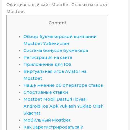
Официальный сайт Мостбет Ставки на спорт
Mostbet
Content
Обзор букмекерской компании
Mostbet Узбекистан
Система бонусов букмекера
Регистрация на сайте
Приложение для IOS
Виртуальная игра Aviator на
Mostbet
Наше мнение об операторе ставок
Спортивные ставки
Mostbet Mobil Dasturi Ilovasi
Android Ios Apk Yuklash Yuklab Olish
Skachat
Мобильный Mostbet
Как Зарегистрироваться У