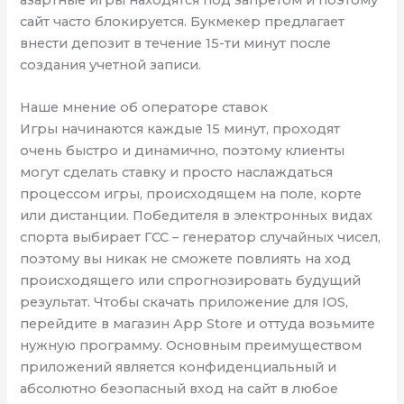
сайт часто блокируется. Букмекер предлагает
внести депозит в течение 15-ти минут после
создания учетной записи.
Наше мнение об операторе ставок
Игры начинаются каждые 15 минут, проходят
очень быстро и динамично, поэтому клиенты
могут сделать ставку и просто наслаждаться
процессом игры, происходящем на поле, корте
или дистанции. Победителя в электронных видах
спорта выбирает ГСС – генератор случайных чисел,
поэтому вы никак не сможете повлиять на ход
происходящего или спрогнозировать будущий
результат. Чтобы скачать приложение для IOS,
перейдите в магазин App Store и оттуда возьмите
нужную программу. Основным преимуществом
приложений является конфиденциальный и
абсолютно безопасный вход на сайт в любое