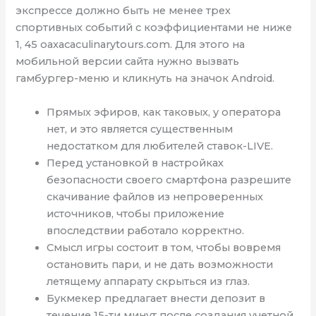
экспрессе должно быть не менее трех
спортивных событий с коэффициентами не ниже
1, 45 oaxacaculinarytours.com. Для этого на
мобильной версии сайта нужно вызвать
гамбургер-меню и кликнуть на значок Android.
Прямых эфиров, как таковых, у оператора
нет, и это является существенным
недостатком для любителей ставок-LIVE.
Перед установкой в настройках
безопасности своего смартфона разрешите
скачивание файлов из непроверенных
источников, чтобы приложение
впоследствии работало корректно.
Смысл игры состоит в том, чтобы вовремя
остановить пари, и не дать возможности
летящему аппарату скрыться из глаз.
Букмекер предлагает внести депозит в
течение 15-ти минут после создания учетной