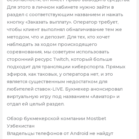
Для этого в личном кабинете нужно зайти в
раздел с соответствующим названием и нажать
кнопку «Заказать выплату». Оператор требует,
чтобы клиент выполнял обналичивание тем же
методом, что и депозит. Для тех, кто хочет
наблюдать за ходом происходящего
соревнования, мы советуем использовать
сторонний ресурс Twitch, который больше
подходит для трансляции киберспорта. Прямых
эфиров, как таковых, у оператора нет, и это
является существенным недостатком для
любителей ставок-LIVE. Букмекер анонсировал
виртуальную игру под названием «Авиатор» и
отдал ей целый раздел.
Обзор букмекерской компании Mostbet
Узбекистан
Владельцы телефонов от Android не найдут