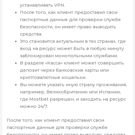
устанавливать VPN.
После того, как клиент предоставил свои
паспортные данные для проверки службе
безопасности, он имеет право выводить
средства.
Это становится актуальным в тех странах, где
вход на ресурс может быть в любую минуту
заблокирован монопольными службами.
В разделе «Касса» клиент может совершить
депозит через банковские карты или
криптовалютные кошельки.
Вы можете указать иную страну проживания,
например, Великобританию или Испанию,
где Mostbet разрешен, и заходить на ресурс
можно 24/7.
После того, как клиент предоставил свои
паспортные данные для проверки службе
безопасности, он имеет право выводить средства.