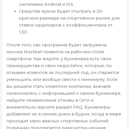
системами Android и iOS.
Средства нужно будет отыграть в 20-
кратном размере на спортивном рынке для
ставок-ординаров с коэффициентами от
1,50.
После того, как программа будет загружена,
иконка Mostbet появится на рабочем столе
смартфона. Как видите, у букмекера есть свои
преимущества и свои недостатки, которые, по
отзывам клиентов за последний год, он старается
уменьшить или вообще свести к минимуму. Если
вы решили стать клиентом компании, вначале
ознакомьтесь с информацией о самом букмекере,
найдите независимые отзывы в Сети и
внимательно изучите раздел FAQ. Букмекеры
добавляют их в линию днем в будни, когда в мире
проходит мало важных спортивных событий.
Новичкам предлагается демонстрационная