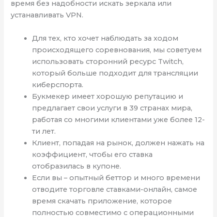
время без надобности искать зеркала или
устанавливать VPN.
Для тех, кто хочет наблюдать за ходом
происходящего соревнования, мы советуем
использовать сторонний ресурс Twitch,
который больше подходит для трансляции
киберспорта.
Букмекер имеет хорошую репутацию и
предлагает свои услуги в 39 странах мира,
работая со многими клиентами уже более 12-
ти лет.
Клиент, попадая на рынок, должен нажать на
коэффициент, чтобы его ставка
отобразилась в купоне.
Если вы – опытный беттор и много времени
отводите торговле ставками-онлайн, самое
время скачать приложение, которое
полностью совместимо с операционными