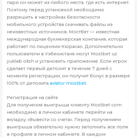
пари он может из любого места, где есть интернет.
Поэтому перед установкой необходимо
разрешить в настройках безопасности
мобильного устройства скачивать файлы из
неизвестных источников. Мостбет — известная
международная букмекерская компания, которая
работает по лицензии Кюрасао. Дополнительно
пользователи в Узбекистане могут Mostbet uz
yuklab olish и установить приложение. Если игрок
сделает первый депозит в течение 7 дней с
момента регистрации, он получит бонус в размере
100% от депозита
aviator mostbet
.
Регистрация на сайте
Для получения выигрыша клиенту Mostbet com
необходимо в личном кабинете перейти на
вкладку «Вывести со счета». Перед получением
выигрыша обязательно нужно заполнить все поля
в профиле в личном кабинете. В каждом