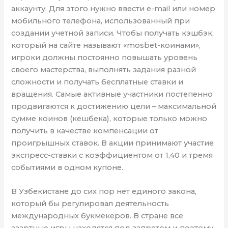
аккаунту. Для этого нужно ввести e-mail или номер
мобильного телефона, использованный при
создании учетной записи. Чтобы получать кэшбэк,
который на сайте называют «mosbet-коинами»,
игроки должны постоянно повышать уровень
своего мастерства, выполнять задания разной
сложности и получать бесплатные ставки и
вращения. Самые активные участники постепенно
продвигаются к достижению цели – максимальной
сумме коинов (кешбека), которые только можно
получить в качестве компенсации от
проигрышных ставок. В акции принимают участие
экспресс-ставки с коэффициентом от 1,40 и тремя
событиями в одном купоне.
В Узбекистане до сих пор нет единого закона,
который бы регулировал деятельность
международных букмекеров. В стране все
азартные игры находятся под запретом и поэтому