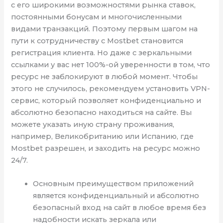
с его широкими возможностями рынка ставок,
постоянными бонусам и многочисленными
видами транзакций. Поэтому первым шагом на
пути к сотрудничеству с Mostbet становится
регистрация клиента. Но даже с зеркальными
ссылками у вас нет 100%-ой уверенности в том, что
ресурс не заблокируют в любой момент. Чтобы
этого не случилось, рекомендуем установить VPN-
сервис, который позволяет конфиденциально и
абсолютно безопасно находиться на сайте. Вы
можете указать иную страну проживания,
например, Великобританию или Испанию, где
Mostbet разрешен, и заходить на ресурс можно
24/7.
Основным преимуществом приложений
является конфиденциальный и абсолютно
безопасный вход на сайт в любое время без
надобности искать зеркала или