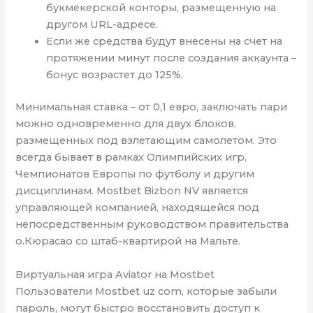
букмекерской конторы, размещенную на
другом URL-адресе.
Если же средства будут внесены на счет на
протяжении минут после создания аккаунта –
бонус возрастет до 125%.
Минимальная ставка – от 0,1 евро, заключать пари
можно одновременно для двух блоков,
размещенных под взлетающим самолетом. Это
всегда бывает в рамках Олимпийских игр,
Чемпионатов Европы по футболу и другим
дисциплинам. Mostbet Bizbon NV является
управляющей компанией, находящейся под
непосредственным руководством правительства
о.Кюрасао со штаб-квартирой на Мальте.
Виртуальная игра Aviator на Mostbet
Пользователи Mostbet uz com, которые забыли
пароль, могут быстро восстановить доступ к