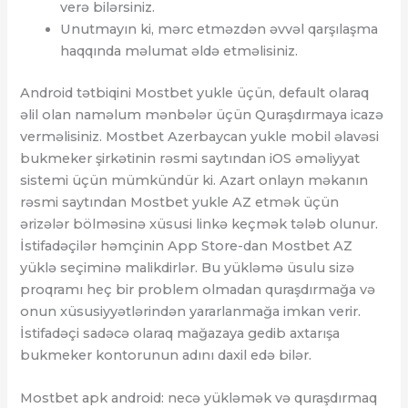
verə bilərsiniz.
Unutmayın ki, mərc etməzdən əvvəl qarşılaşma
haqqında məlumat əldə etməlisiniz.
Android tətbiqini Mostbet yukle üçün, default olaraq
əlil olan naməlum mənbələr üçün Quraşdırmaya icazə
verməlisiniz. Mostbet Azerbaycan yukle mobil əlavəsi
bukmeker şirkətinin rəsmi saytından iOS əməliyyat
sistemi üçün mümkündür ki. Azart onlayn məkanın
rəsmi saytından Mostbet yukle AZ etmək üçün
ərizələr bölməsinə xüsusi linkə keçmək tələb olunur.
İstifadəçilər həmçinin App Store-dan Mostbet AZ
yüklə seçiminə malikdirlər. Bu yükləmə üsulu sizə
proqramı heç bir problem olmadan quraşdırmağa və
onun xüsusiyyətlərindən yararlanmağa imkan verir.
İstifadəçi sadəcə olaraq mağazaya gedib axtarışa
bukmeker kontorunun adını daxil edə bilər.
Mostbet apk android: necə yükləmək və quraşdırmaq