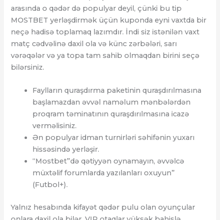
arasında o qədər də populyar deyil, çünki bu tip
MOSTBET yerləşdirmək üçün kuponda eyni vaxtda bir
neçə hadisə toplamaq lazımdır. İndi siz istənilən vaxt
matç cədvəlinə daxil ola və künc zərbələri, sarı
vərəqələr və ya topa tam sahib olmaqdan birini seçə
bilərsiniz.
Faylların quraşdırma paketinin quraşdırılmasına
başlamazdan əvvəl naməlum mənbələrdən
proqram təminatının quraşdırılmasına icazə
verməlisiniz.
Ən populyar idman turnirləri səhifənin yuxarı
hissəsində yerləşir.
“Mostbet”də qətiyyən oynamayın, əvvəlcə
müxtəlif forumlarda yazılanları oxuyun”
(Futbol+).
Yalnız hesabında kifayət qədər pulu olan oyunçular
onlara daxil ola bilər. VIP otaqlar yüksək bahislə